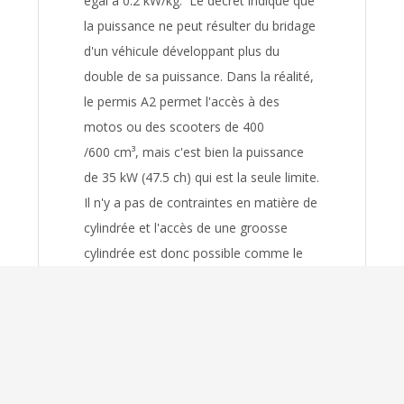
égal à 0.2 kW/kg. Le décret indique que
la puissance ne peut résulter du bridage
d'un véhicule développant plus du
double de sa puissance. Dans la réalité,
le permis A2 permet l'accès à des
motos ou des scooters de 400
/600 cm³, mais c'est bien la puissance
de 35 kW (47.5 ch) qui est la seule limite.
Il n'y a pas de contraintes en matière de
cylindrée et l'accès de une groosse
cylindrée est donc possible comme le
montre notre guide d'achat des motos
de la catégorie A2. Le permis A2 est
également accessible aux deux-roues
automatiques (comme pour le permis
A1) et remplace le principe du bridage à