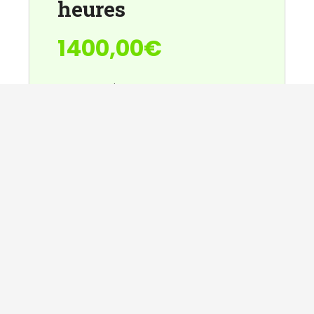
heures
1400,00€
Frais d'inscription
Kit Pédagogique (livret
d'apprentissage, fiche de suivi)
1 heure d'évaluation
20 heures de conduite
PAIEMENT ACOMPTE DE
30%