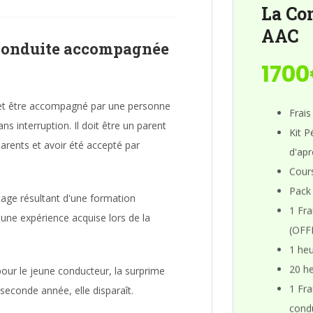
La Co
AAC
 conduite accompagnée
170
 et être accompagné par une personne
Frais
 interruption. Il doit être un parent
Kit P
parents et avoir été accepté par
d'apr
Cours
Pack
age résultant d'une formation
1 Fr
'une expérience acquise lors de la
(OFF
1 heu
20 he
our le jeune conducteur, la surprime
1 Fr
 seconde année, elle disparaît.
cond